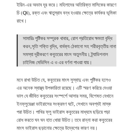
ইয়িন-এর অভাব দূর করে। মহিলাদের অতিরিক্ত মাসিকের কারণে
চি (
Qi
), রক্ত ​​এবং ঋতুস্রাব বন্ধ হওয়ার ক্ষেত্রে কার্যকর ভূমিকা
রাখে।
সামারিঃ পুষ্টিকর সম্পূরক খাবার, রোগ প্রতিরোধ ক্ষমতা বৃদ্ধি
করন,সৃতি শক্তি বৃদ্ধি, বার্ধক্য ঠেকানো সহ শরীরবৃত্তীয় নানা
সমস্যা দূরীকরণে কবুতরের মাংস অতুলনীয়। ট্র্যাডিশনাল
চাইনিজ মেডিসিন এ ও এর বর্ণনা পাওয়া যায়।
মনে রাখা উচিত যে, কবুতরের মাংস সুস্বাদু এবং পুষ্টিকর হলেও
এর অনেক স্বাস্থ্য উপকারিতা রয়েছে। এটি স্মরণ করিয়ে দেওয়া
ভাল যে জীবিত কবুতরের সংস্পর্শে আসার সময়, বিশেষত যেখানে
ইনফ্লুয়েঞ্জা ভাইরাসের সংক্রমণ ঘটে, সেখানে অবশ্যই মাস্ক
পরা উচিত। পাখির ফ্লু ভাইরাস কবুতরের মাধ্যমে ছড়িয়ে পড়া
রোধ করতে ঘন ঘন হাত ধোয়া উচিত। তবে রান্না করা কবুতরের
মাংস ভাইরাস ছড়ানোর ক্ষেত্রে উদ্বেগের কারণ নয়।