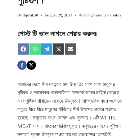
পুষ্টিগুণ !
By
drjesika8
August 25, 2024
Reading Time:
2
minutes
পোস্ট টি ভাল লাগলে শেয়ার করুনঃ
S
S
S
S
S
h
h
h
h
h
a
a
a
a
a
r
r
r
r
r
e
e
e
e
e
o
o
o
o
o
আমাদের দেশে জীবনযাত্রার মান উন্নতির সাথে সাথে মানুষের
n
n
n
n
n
F
W
T
X
E
পুষ্টিকর ও স্বাস্থ্যকর খাদ্যতালিকা সম্পর্কে জানার চাহিদা বেড়েছে
a
h
e
(
m
এবং পুষ্টিকর খাবারেও এসেছে ভিন্নতা। সাম্প্রতিক বছর গুলোতে
c
a
l
T
a
e
t
e
w
i
কবুতর ধীরে ধীরে মানুষের টেবিলের শীর্ষ উপাদেয় খাবারে পরিণত
b
s
g
i
l
হয়েছে। কবুতরের মাংস কোমল এবং সুস্বাদু। এটি WHITE
o
A
r
t
o
p
a
t
MEAT বা সাদা মাংসের পরিবারভুক্ত। কবুতরের মাংসের পুষ্টিগুণ
k
p
m
e
সম্পর্কে প্রথম উল্লেখ পাওয়া যায় তাং রাজবংশের ‘ডায়েটারি
r