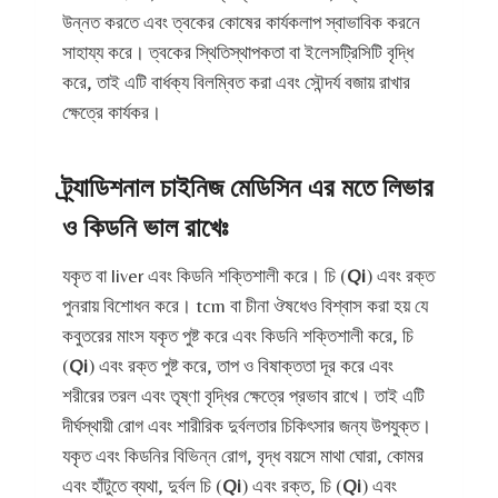
উন্নত করতে এবং ত্বকের কোষের কার্যকলাপ স্বাভাবিক করনে
সাহায্য করে। ত্বকের স্থিতিস্থাপকতা বা ইলেসট্রিসিটি বৃদ্ধি
করে, তাই এটি বার্ধক্য বিলম্বিত করা এবং সৌন্দর্য বজায় রাখার
ক্ষেত্রে কার্যকর।
ট্র্যাডিশনাল চাইনিজ মেডিসিন এর মতে লিভার
ও কিডনি ভাল রাখেঃ
যকৃত বা liver এবং কিডনি শক্তিশালী করে। চি (
Qi
) এবং রক্ত
​​পুনরায় বিশোধন করে। tcm বা চীনা ঔষধেও বিশ্বাস করা হয় যে
কবুতরের মাংস যকৃত পুষ্ট করে এবং কিডনি শক্তিশালী করে, চি
(
Qi
) এবং রক্ত ​​পুষ্ট করে, তাপ ও বিষাক্ততা দূর করে এবং
শরীরের তরল এবং তৃষ্ণা বৃদ্ধির ক্ষেত্রে প্রভাব রাখে। তাই এটি
দীর্ঘস্থায়ী রোগ এবং শারীরিক দুর্বলতার চিকিৎসার জন্য উপযুক্ত।
যকৃত এবং কিডনির বিভিন্ন রোগ, বৃদ্ধ বয়সে মাথা ঘোরা, কোমর
এবং হাঁটুতে ব্যথা, দুর্বল চি (
Qi
) এবং রক্ত, চি (
Qi
) এবং