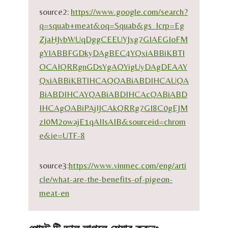
source2:
https://www.google.com/search?
q=squab+meat&oq=Squab&gs_lcrp=Eg
ZjaHJvbWUqDggCEEUYJxg7GIAEGIoFM
gYIABBFGDkyDAgBEC4YQxiABBiKBTI
OCAIQRRgnGDsYgAQYigUyDAgDEAAY
QxiABBiKBTIHCAQQABiABDIHCAUQA
BiABDIHCAYQABiABDIHCAcQABiABD
IHCAgQABiPAjIJCAkQRRg7GI8C0gEJM
zI0M2owajE1qAIIsAIB&sourceid=chrom
e&ie=UTF-8
source3:
https://www.vinmec.com/eng/arti
cle/what-are-the-benefits-of-pigeon-
meat-en