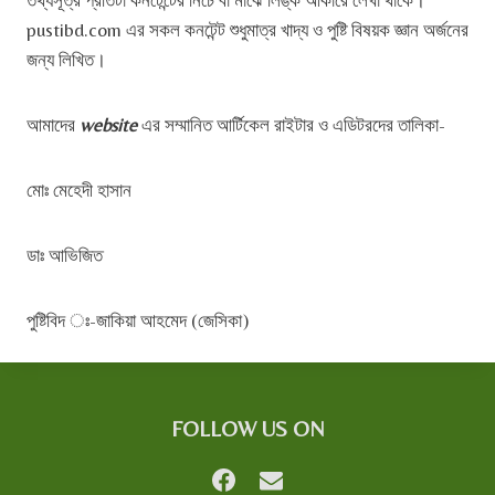
তথ্যসূত্র প্রতিটা কনটেন্টের নিচে বা মাঝে লিঙ্ক আকারে লেখা থাকে।
pustibd.com এর সকল কনটেন্ট শুধুমাত্র খাদ্য ও পুষ্টি বিষয়ক জ্ঞান অর্জনের
জন্য লিখিত।
আমাদের
website
এর সম্মানিত আর্টিকেল রাইটার ও এডিটরদের তালিকা-
মোঃ মেহেদী হাসান
ডাঃ আভিজিত
পুষ্টিবিদ ঃ-জাকিয়া আহমেদ (জেসিকা)
FOLLOW US ON