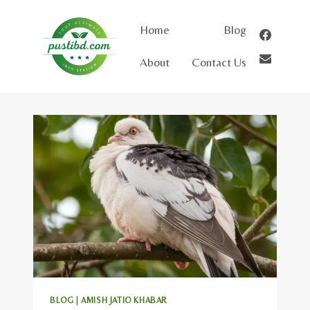
Skip
to
Home
Blog
content
About
Contact Us
BLOG
|
AMISH JATIO KHABAR