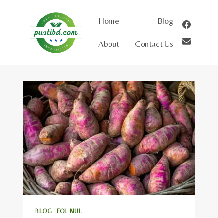
Skip
to
Home
Blog
content
About
Contact Us
BLOG
|
FOL MUL